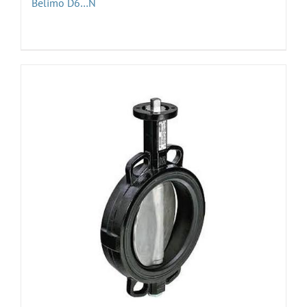
Belimo D6…N