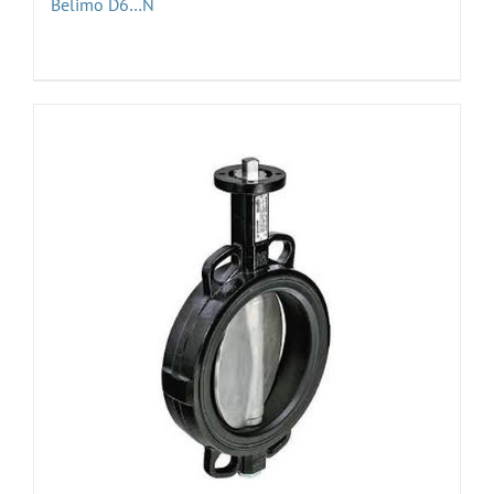
Belimo D6…N