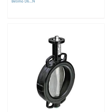
Belimo D6…N