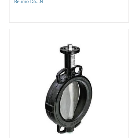
Belimo D6…N