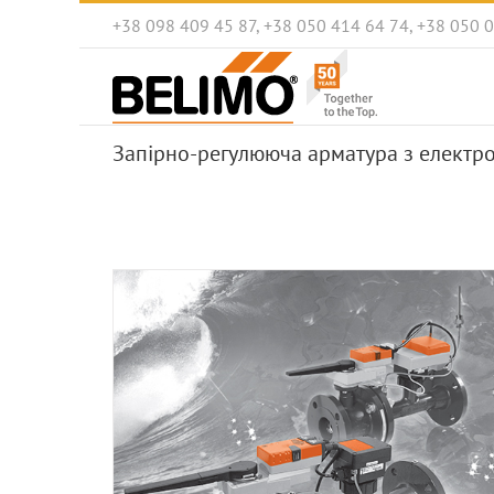
Skip
+38 098 409 45 87, +38 050 414 64 74, +38 050 
to
content
Запірно-регулююча арматура з елект