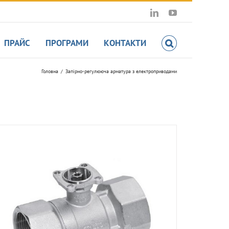
LinkedIn
YouTube
ПРАЙС
ПРОГРАМИ
КОНТАКТИ
Головна
Запірно-регулююча арматура з електроприводами