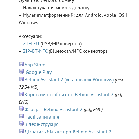
функцією легкого обміну
– Налаштування мови в додатку
– Мультиплатформенний: для Android, Apple iOS і
Windows.
Аксесуари:
–
ZTH EU
(USB/MP ковертор)
–
ZIP-BT-NFC
(Bluetooth/NFC конвертор)
App Store
Google Play
Belimo Assistant 2 (установщик Windows)
(msi –
72.34 MB)
Короткий посібник по Belimo Assistant 2
(pdf.
ENG)
Флаєр – Belimo Assistant 2
(pdf, ENG)
Часті запитання
Відеоінструкція
Дізнатись більше про Belimo Assistant 2