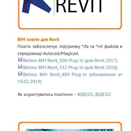
BIM плагін для Revit
Плагін забезспечує підтримку *rfa та *rvt файлів в
середовищі Autocad/Magicad.
Belimo BIM Revit_300 Plug-In (для Revit 2017)
Belimo BIM Revit_332 Plug-In (для Revit 2018)
Belimo BIM Revit_489 Plug-In (обновление от
19.02.2019)
Як користуватись плагіном –
ВІДЕО1
,
ВІДЕО2