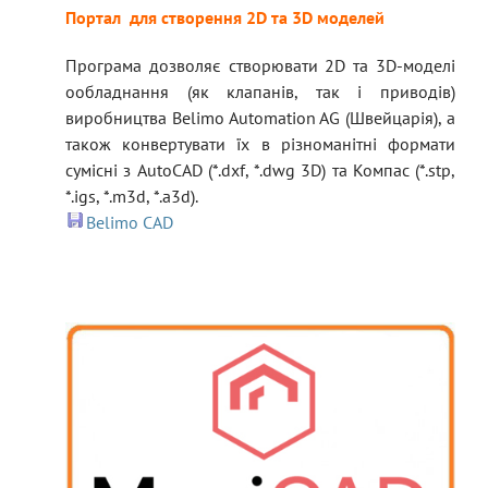
Портал для створення 2D та 3D моделей
Програма дозволяє створювати 2D та 3D-моделі
ообладнання (як клапанів, так і приводів)
виробництва Belimo Automation AG (Швейцарія), а
також конвертувати їх в різноманітні формати
сумісні з AutoCAD (*.dxf, *.dwg 3D) та Компас (*.stp,
*.igs, *.m3d, *.a3d).
Belimo CAD