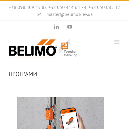
Skip
+38 098 409 45 87, +38 050 414 64 74, +38 050 085 32
to
54
|
master@belimo.kiev.ua
content
LinkedIn
YouTube
ПРОГРАМИ