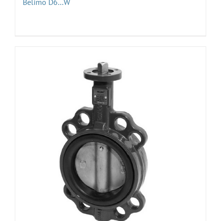
Belimo D6…W