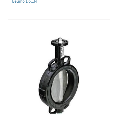
Belimo D6…N