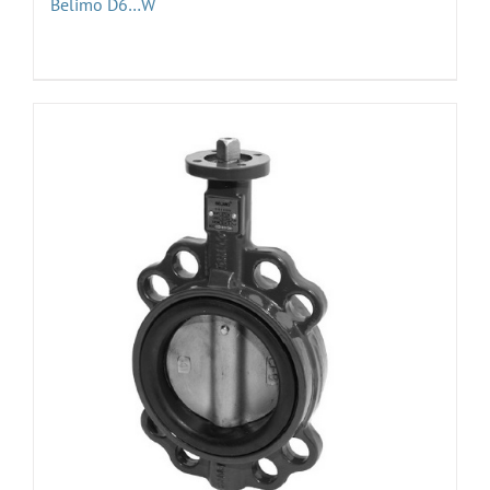
Belimo D6…W