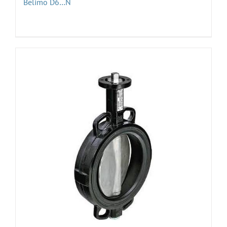
Belimo D6…N