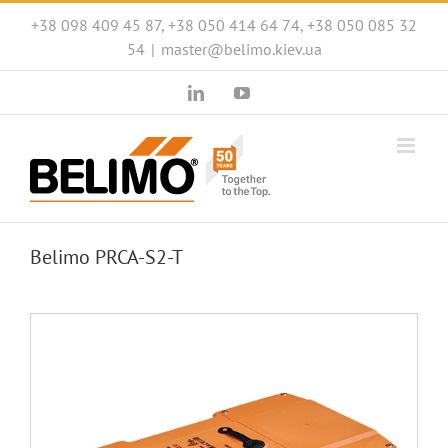
Skip
+38 098 409 45 87, +38 050 414 64 74, +38 050 085 32
to
54
|
master@belimo.kiev.ua
content
LinkedIn
YouTube
Belimo PRCA-S2-T