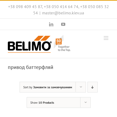
Skip
+38 098 409 45 87, +38 050 414 64 74, +38 050 085 32
to
54
|
master@belimo.kiev.ua
content
LinkedIn
YouTube
привод баттерфляй
Sort by
Замовити за замовчуванням
Show
10 Products