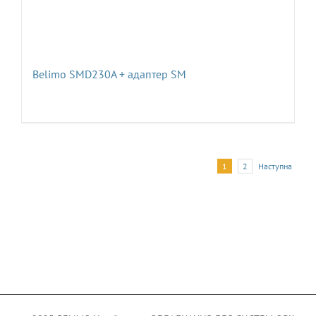
Belimo SMD230A + адаптер SM
1
2
Наступна