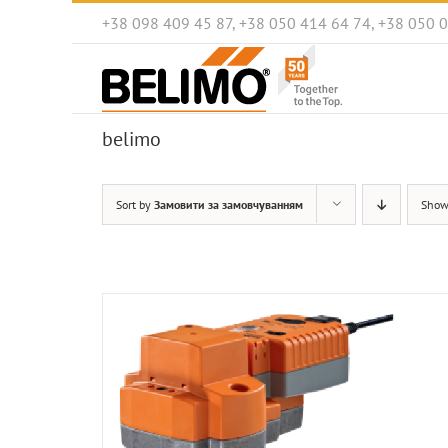
Skip
+38 098 409 45 87, +38 050 414 64 74, +38 050 
to
content
belimo
Sort by
Замовити за замовчуванням
Sho