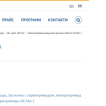
LinkedIn
YouTube
ПРАЙС
ПРОГРАМИ
КОНТАКТИ
иною
GK серія (40 Hм)
Электропривод воздушной заслонки Belimo GK24A-1
1
воды
,
Заслонка с сервоприводом
,
электропривод
троприводы GK24A-1