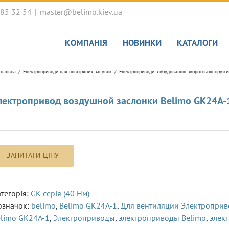
085 32 54
|
master@belimo.kiev.ua
КОМПАНІЯ
НОВИНКИ
КАТАЛОГИ
Головна
Електроприводи для повітряних засувок
Електроприводи з вбудованою зворотньою пруж
лектропривод воздушной заслонки Belimo GK24A-
тегорія:
GK серія (40 Hм)
означок:
belimo
,
Belimo GK24A-1
,
Для вентиляции Электропри
elimo GK24A-1
,
Электроприводы
,
электроприводы Belimo
,
элек