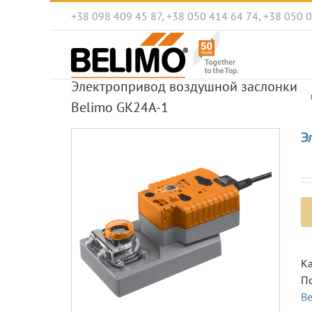
Skip
+38 098 409 45 87, +38 050 414 64 74, +38 050 
to
content
Электропривод воздушной заслонки
Belimo GK24A-1
Э
Ка
П
B