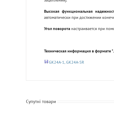
зацепления).
Высокая функциональная надежност
автоматически при достижении конеч
Угол поворота
настраивается при пом
Техническая информация в формате *.
GK24A-1, GK24A-SR
Супутні товари