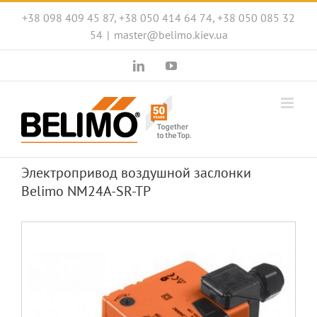
Skip
+38 098 409 45 87, +38 050 414 64 74, +38 050 085 32
to
54
|
master@belimo.kiev.ua
content
LinkedIn
YouTube
Электропривод воздушной заслонки
Belimo NM24A-SR-TP