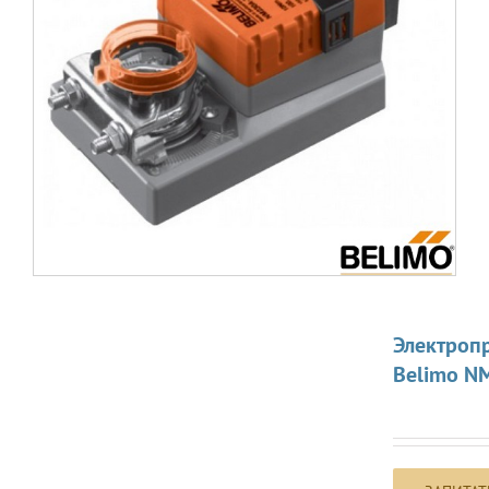
Электроп
Belimo N