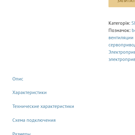
Категорія:
S
Позначок:
b
вентиляции
сервоприво
Электропри
электропри
Характеристики
Технические характеристики
Схема подключения
Размеры