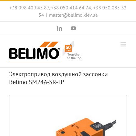
Skip
+38 098 409 45 87, +38 050 414 64 74, +38 050 085 32
to
54
|
master@belimo.kiev.ua
content
LinkedIn
YouTube
Электропривод воздушной заслонки
Belimo SM24A-SR-TP