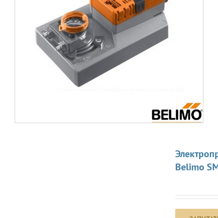
Электроп
Belimo S