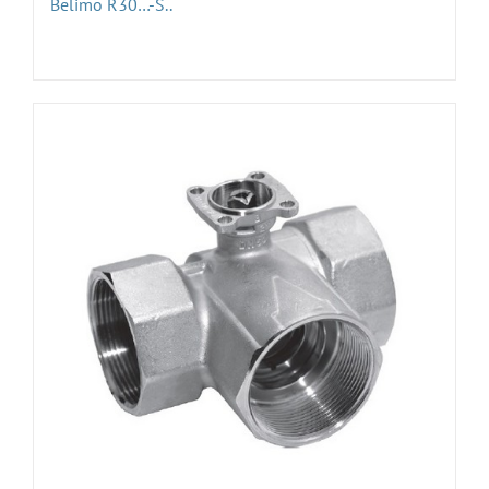
Belimo R30…-S..