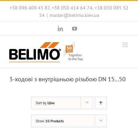
Skip
+38 098 409 45 87, +38 050 414 64 74, +38 050 085 32
to
54
|
master@belimo.kiev.ua
content
LinkedIn
YouTube
3-ходові з внутрішньою різьбою DN 15...50
Sort by
Ціна
Show
10 Products