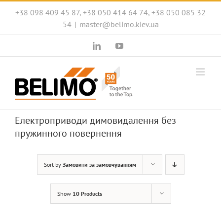
Skip
+38 098 409 45 87, +38 050 414 64 74, +38 050 085 32
to
54
|
master@belimo.kiev.ua
content
LinkedIn
YouTube
Електроприводи димовидалення без
пружинного повернення
Sort by
Замовити за замовчуванням
Show
10 Products