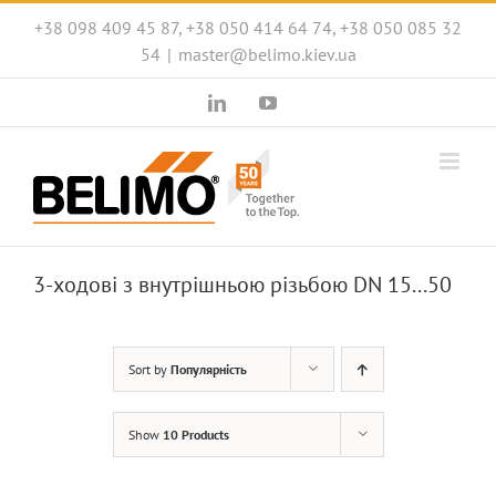
Skip
+38 098 409 45 87, +38 050 414 64 74, +38 050 085 32
to
54
|
master@belimo.kiev.ua
content
LinkedIn
YouTube
3-ходові з внутрішньою різьбою DN 15...50
Sort by
Популярність
Show
10 Products