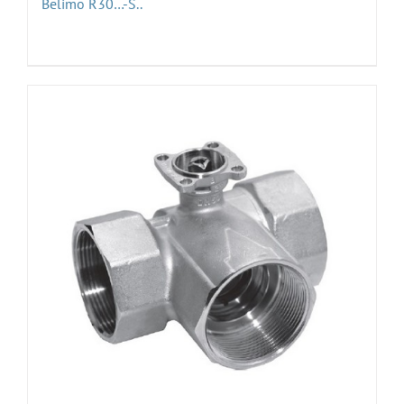
Belimo R30…-S..