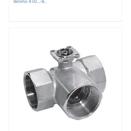
Belimo R30…-B..