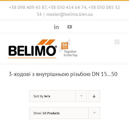
Skip
+38 098 409 45 87, +38 050 414 64 74, +38 050 085 32
to
54
|
master@belimo.kiev.ua
content
LinkedIn
YouTube
3-ходові з внутрішньою різьбою DN 15...50
Sort by
Ім'я
Show
10 Products