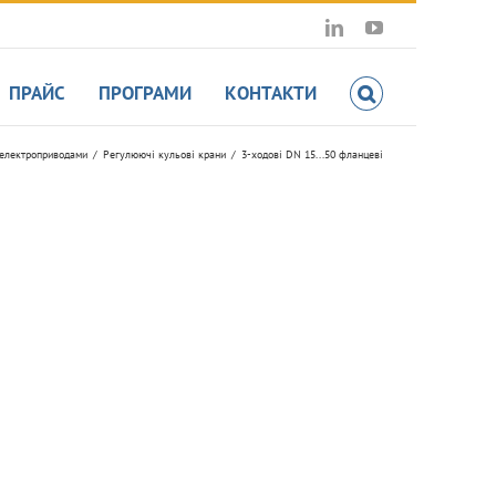
LinkedIn
YouTube
ПРАЙС
ПРОГРАМИ
КОНТАКТИ
 електроприводами
Регулюючі кульові крани
3-ходові DN 15...50 фланцеві