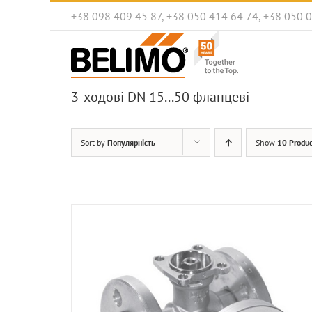
Skip
+38 098 409 45 87, +38 050 414 64 74, +38 050 
to
content
3-ходові DN 15...50 фланцеві
Sort by
Популярність
Show
10 Produc