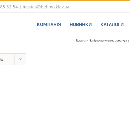
085 32 54
|
master@belimo.kiev.ua
КОМПАНІЯ
НОВИНКИ
КАТАЛОГИ
Головна
Запірно-регулююча арматура з
ts