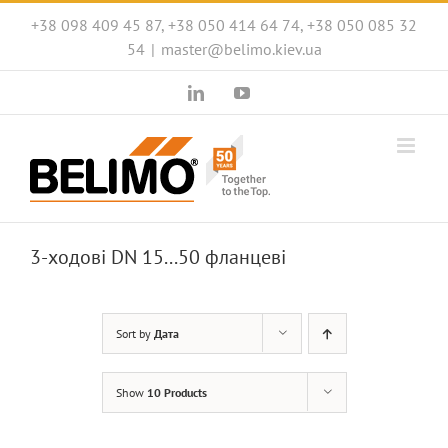
Skip
+38 098 409 45 87, +38 050 414 64 74, +38 050 085 32
to
54
|
master@belimo.kiev.ua
content
LinkedIn
YouTube
3-ходові DN 15...50 фланцеві
Sort by
Дата
Show
10 Products