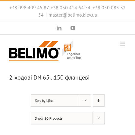
Skip
+38 098 409 45 87, +38 050 414 64 74, +38 050 085 32
to
54
|
master@belimo.kiev.ua
content
LinkedIn
YouTube
2-ходові DN 65...150 фланцеві
Sort by
Ціна
Show
10 Products