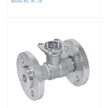
Belimo R6…W…-S8