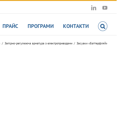
LinkedIn
YouTube
ПРАЙС
ПРОГРАМИ
КОНТАКТИ
а
Запірно-регулююча арматура з електроприводами
Засувки «Баттерфляй»