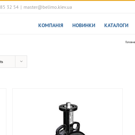
085 32 54
|
master@belimo.kiev.ua
КОМПАНІЯ
НОВИНКИ
КАТАЛОГИ
Головн
ts