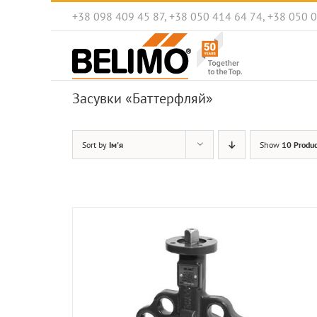
Skip
+38 098 409 45 87, +38 050 414 64 74, +38 050 
to
content
Засувки «Баттерфляй»
Sort by
Ім'я
Show
10 Produc