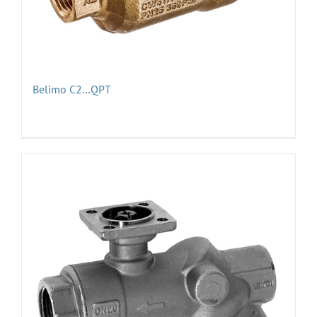
Belimo C2…QPT