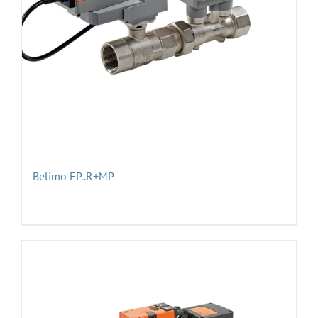
Belimo EP..R+MP