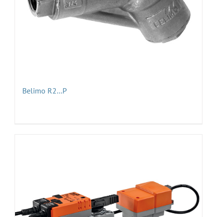
Belimo R2…P