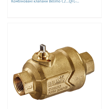
Комбіновані клапани Belimo C2…QFL-…