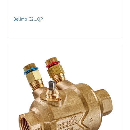
Belimo C2…QP