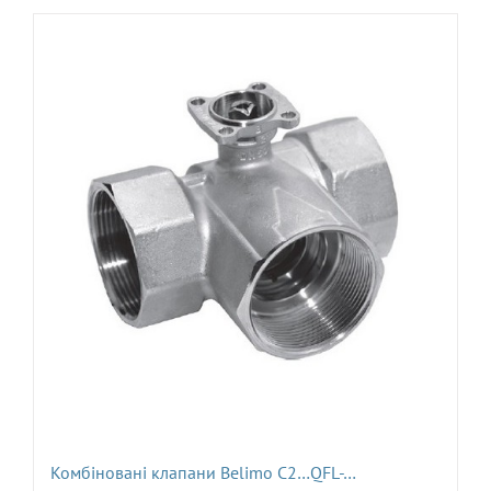
Комбіновані клапани Belimo C2…QFL-…