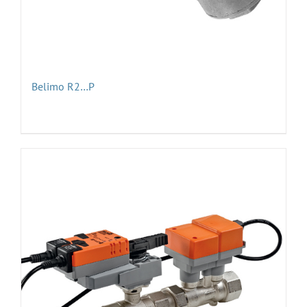
Belimo R2…P