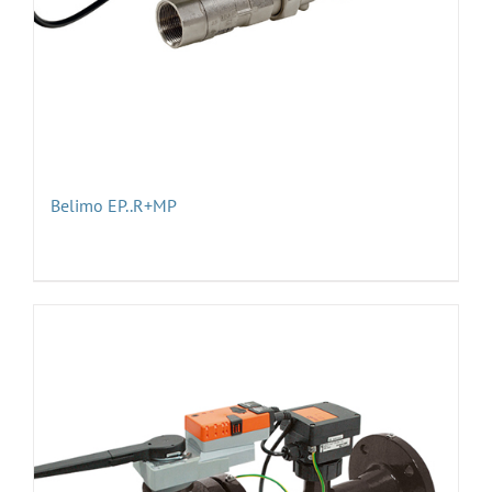
Belimo EP..R+MP