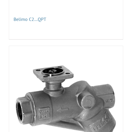
Belimo C2…QPT