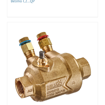
Belimo C2…QP