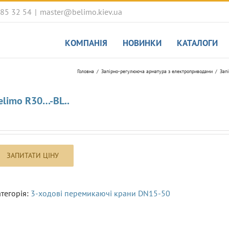
085 32 54
|
master@belimo.kiev.ua
КОМПАНІЯ
НОВИНКИ
КАТАЛОГИ
Головна
Запірно-регулююча арматура з електроприводами
Зап
elimo R30…-BL..
тегорія:
3-ходові перемикаючі крани DN15-50