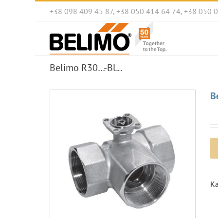
Skip
+38 098 409 45 87, +38 050 414 64 74, +38 050 
to
content
Belimo R30…-BL..
B
Ка