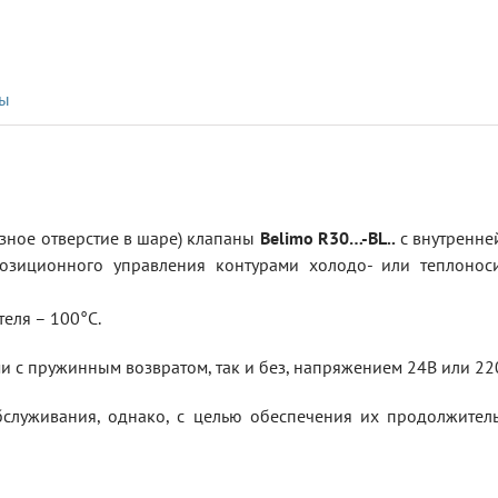
ры
ное отверстие в шаре) клапаны
Belimo R30…-BL..
с внутренне
зиционного управления контурами холодо- или теплоноси
еля – 100°С.
 с пружинным возвратом, так и без, напряжением 24В или 220
бслуживания, однако, с целью обеспечения их продолжитель