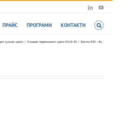
LinkedIn
YouTube
ПРАЙС
ПРОГРАМИ
КОНТАКТИ
ірні кульові крани
3-ходові перемикаючі крани DN15-50
Belimo R30…-BL..