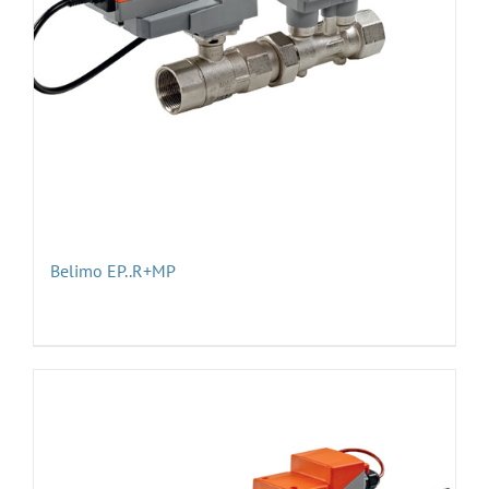
Belimo EP..R+MP