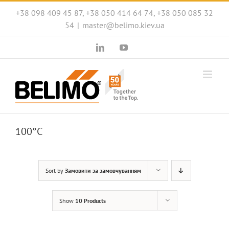
Skip
+38 098 409 45 87, +38 050 414 64 74, +38 050 085 32
to
54
|
master@belimo.kiev.ua
content
LinkedIn
YouTube
100°C
Sort by
Замовити за замовчуванням
Show
10 Products