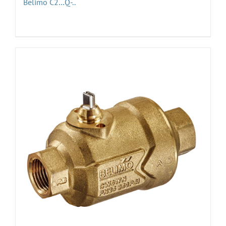
Belimo C2…Q-..