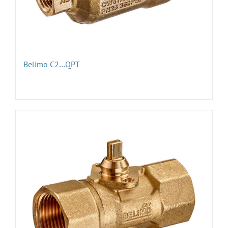
Belimo C2…QPT