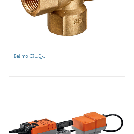
Belimo C3…Q-..