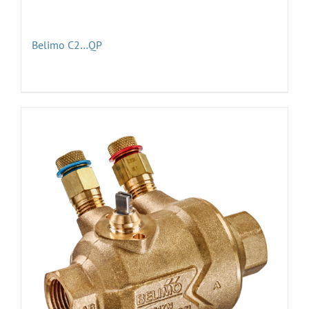
Belimo C2…QP