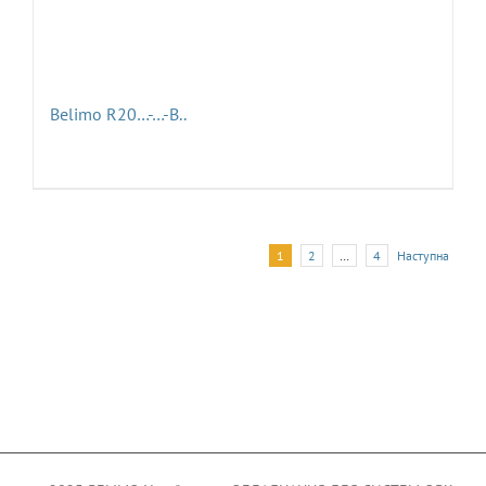
Belimo R20…-…-B..
1
2
…
4
Наступна