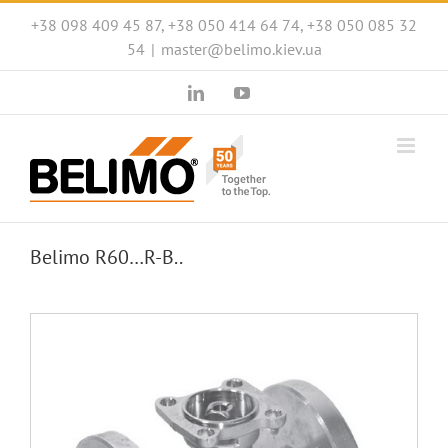
Skip
+38 098 409 45 87, +38 050 414 64 74, +38 050 085 32
to
54
|
master@belimo.kiev.ua
content
LinkedIn
YouTube
Belimo R60…R-B..