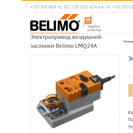
Skip
+38 098 409 45 87, +38 050 414 64 74, +38 050 
to
content
Электропривод воздушной
Головн
заслонки Belimo LMQ24A
Э
Ка
П
B