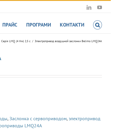
LinkedIn
YouTube
ПРАЙС
ПРОГРАМИ
КОНТАКТИ
Серія LMQ (4 Нм) 2,5 с
Электропривод воздушной заслонки Belimo LMQ24A
A
воды
,
Заслонка с сервоприводом
,
электропривод
троприводы LMQ24A