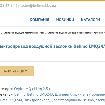
085 32 54
|
master@belimo.kiev.ua
КОМПАНІЯ
НОВИНКИ
КАТАЛОГИ
а
Електроприводи для повітряних засувок
Електроприводи пришвидшені без зворотньої пружини
лектропривод воздушной заслонки Belimo LMQ24
тегорія:
Серія LMQ (4 Нм) 2,5 с
означок:
belimo
,
Belimo LMQ24A
,
Для вентиляции Электропри
elimo LMQ24A
,
Электроприводы
,
электроприводы Belimo
,
элек