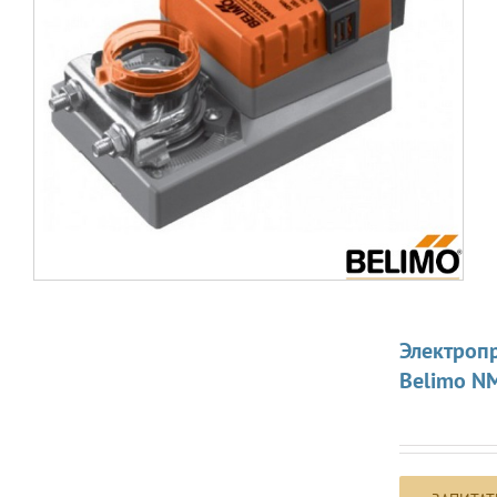
Электроп
Belimo N