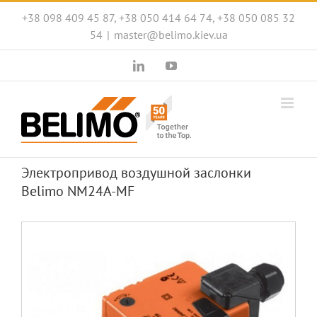
Skip
+38 098 409 45 87, +38 050 414 64 74, +38 050 085 32
to
54
|
master@belimo.kiev.ua
content
LinkedIn
YouTube
Электропривод воздушной заслонки
Belimo NM24A-MF