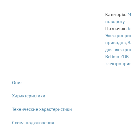
Категорія:
М
повороту
Позначок:
b
Электропри
приводов
,
З
для электр
Belimo ZDB-
электропри
Характеристики
Технические характеристики
Схема подключения