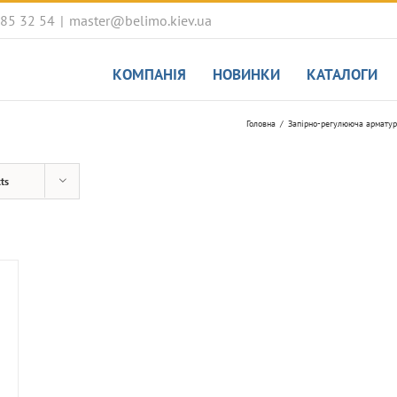
085 32 54
|
master@belimo.kiev.ua
КОМПАНІЯ
НОВИНКИ
КАТАЛОГИ
Головна
Запірно-регулююча арматур
ts