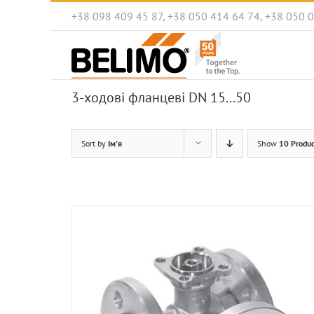
Skip
+38 098 409 45 87, +38 050 414 64 74, +38 050 
to
content
3-ходові фланцеві DN 15...50
Sort by
Ім'я
Show
10 Produc