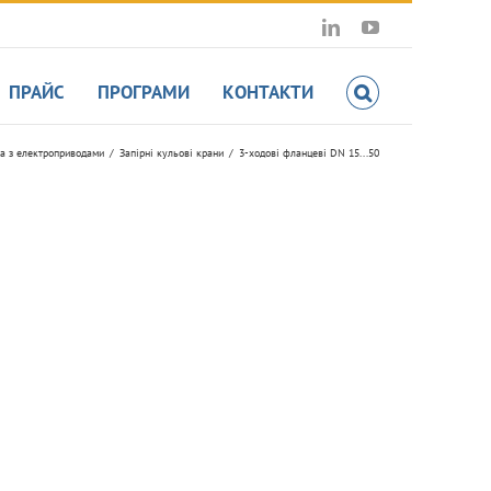
LinkedIn
YouTube
ПРАЙС
ПРОГРАМИ
КОНТАКТИ
а з електроприводами
Запірні кульові крани
3-ходові фланцеві DN 15...50