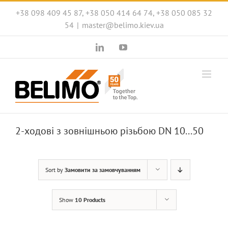
Skip
+38 098 409 45 87, +38 050 414 64 74, +38 050 085 32
to
54
|
master@belimo.kiev.ua
content
LinkedIn
YouTube
2-ходові з зовнішньою різьбою DN 10...50
Sort by
Замовити за замовчуванням
Show
10 Products