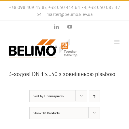
Skip
+38 098 409 45 87, +38 050 414 64 74, +38 050 085 32
to
54
|
master@belimo.kiev.ua
content
LinkedIn
YouTube
3-ходові DN 15...50 з зовнішньою різьбою
Sort by
Популярність
Show
10 Products