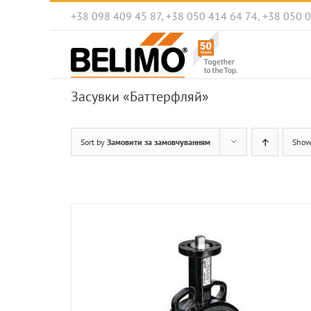
Skip
+38 098 409 45 87, +38 050 414 64 74, +38 050 
to
content
Засувки «Баттерфляй»
Sort by
Замовити за замовчуванням
Sho