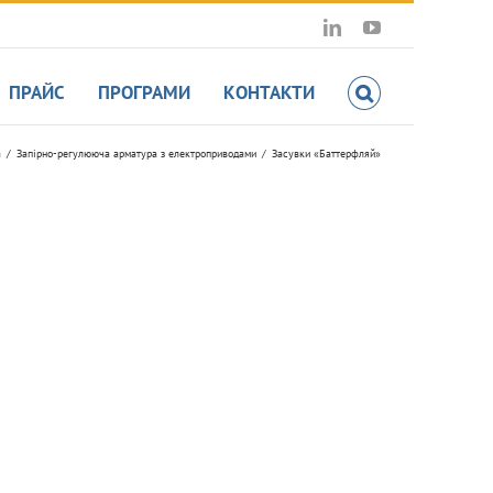
LinkedIn
YouTube
ПРАЙС
ПРОГРАМИ
КОНТАКТИ
а
Запірно-регулююча арматура з електроприводами
Засувки «Баттерфляй»