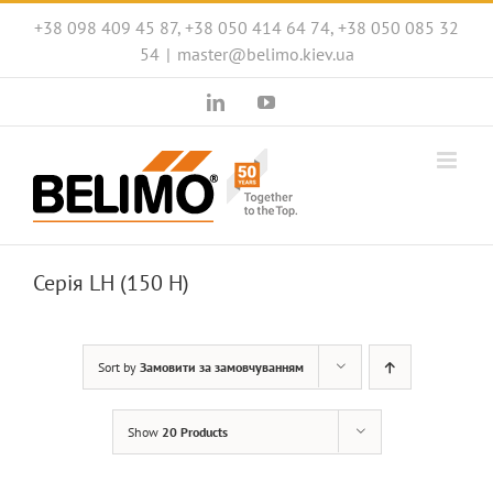
Skip
+38 098 409 45 87, +38 050 414 64 74, +38 050 085 32
to
54
|
master@belimo.kiev.ua
content
LinkedIn
YouTube
Серія LH (150 Н)
Sort by
Замовити за замовчуванням
Show
20 Products