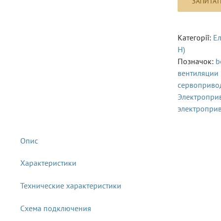
Категорії:
Ел
Н)
Позначок:
b
вентиляции
сервоприво
Электропри
электропри
Характеристики
Технические характеристики
Схема подключения