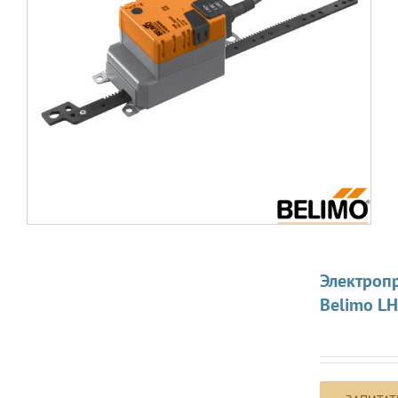
Электроп
Belimo L