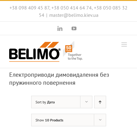
Skip
+38 098 409 45 87, +38 050 414 64 74, +38 050 085 32
to
54
|
master@belimo.kiev.ua
content
LinkedIn
YouTube
Електроприводи димовидалення без
пружинного повернення
Sort by
Дата
Show
10 Products