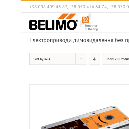
Skip
+38 098 409 45 87, +38 050 414 64 74, +38 050 
to
content
Електроприводи димовидалення без п
Sort by
Ім'я
Show
20 Produc