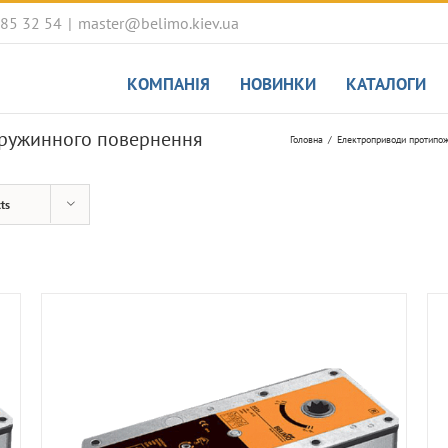
085 32 54
|
master@belimo.kiev.ua
КОМПАНІЯ
НОВИНКИ
КАТАЛОГИ
ружинного повернення
Головна
Електроприводи протипо
ts