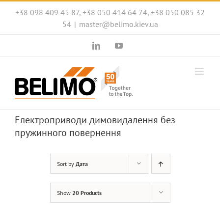
Skip
+38 098 409 45 87, +38 050 414 64 74, +38 050 085 32
to
54
|
master@belimo.kiev.ua
content
LinkedIn
YouTube
Електроприводи димовидалення без
пружинного повернення
Sort by
Дата
Show
20 Products