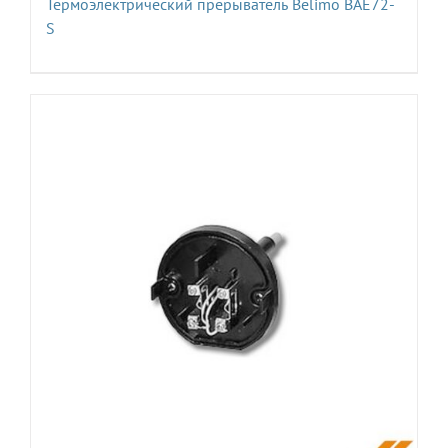
Термоэлектрический прерыватель Belimo BAE72-
S