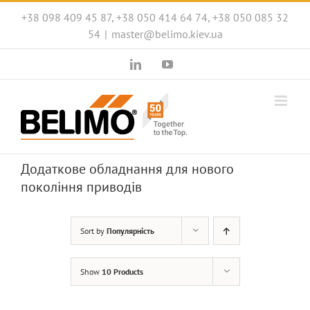
Skip
+38 098 409 45 87, +38 050 414 64 74, +38 050 085 32
to
54
|
master@belimo.kiev.ua
content
LinkedIn
YouTube
Додаткове обладнання для нового
покоління приводів
Sort by
Популярність
Show
10 Products