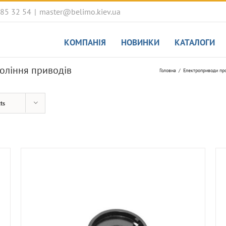
085 32 54
|
master@belimo.kiev.ua
КОМПАНІЯ
НОВИНКИ
КАТАЛОГИ
оління приводів
Головна
Електроприводи пр
ts