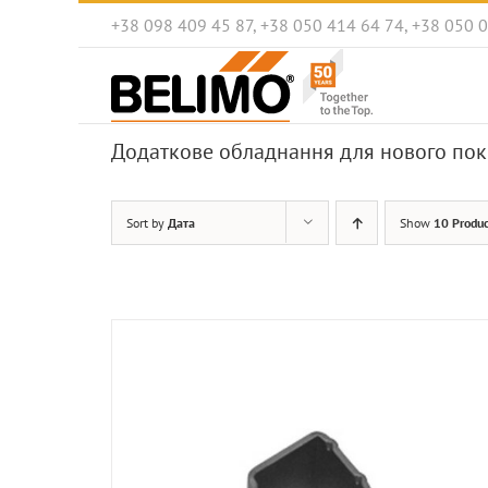
Skip
+38 098 409 45 87, +38 050 414 64 74, +38 050 
to
content
Додаткове обладнання для нового пок
Sort by
Дата
Show
10 Produc