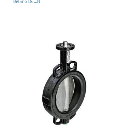
Belimo D6…N