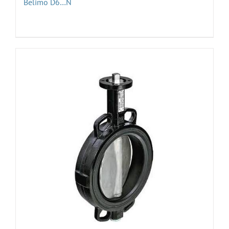
Belimo D6…N