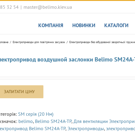
085 32 54
|
master@belimo.kiev.ua
КОМПАНІЯ
НОВИНКИ
КАТАЛОГИ
оловна
Електроприводи для повітряних засувок
Електроприводи без вбудованої зворотньої пружи
лектропривод воздушной заслонки Belimo SM24A-
тегорія:
SM серія (20 Hм)
означок:
belimo
,
Belimo SM24A-TP
,
Для вентиляции Электропр
лектропривод Belimo SM24A-TP
,
Электроприводы
,
электроприв