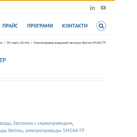
LinkedIn
YouTube
ПРАЙС
ПРОГРАМИ
КОНТАКТИ
ни
SM серія (20 Hм)
Электропривод воздушной заслонки Belimo SM24A-TP
TP
иводы
,
Заслонка с сервоприводом
,
оды Belimo
,
электроприводы SM24A-TP