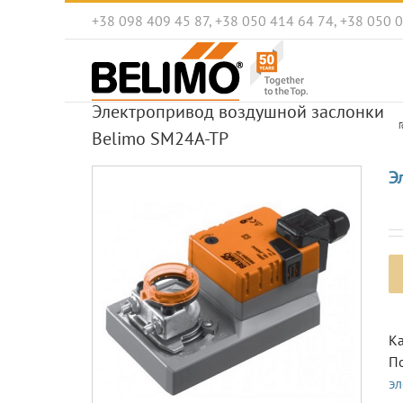
Skip
+38 098 409 45 87, +38 050 414 64 74, +38 050 
to
content
Электропривод воздушной заслонки
Г
Belimo SM24A-TP
Э
Ка
П
э