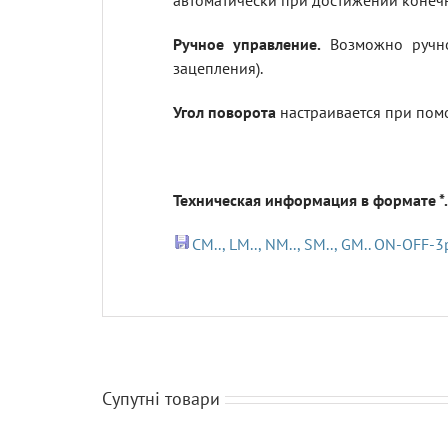
автоматически при достижении конеч
Ручное управление.
Возможно ручно
зацепления).
Угол поворота
настраивается при пом
Техническая информация в формате *.
CM.., LM.., NM.., SM.., GM.. ON-OFF-3
Супутні товари