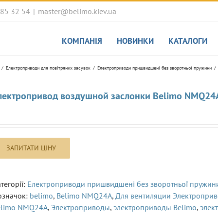
085 32 54
|
master@belimo.kiev.ua
КОМПАНІЯ
НОВИНКИ
КАТАЛОГИ
Електроприводи для повітряних засувок
Електроприводи пришвидшені без зворотньої пружини
лектропривод воздушной заслонки Belimo NMQ24
тегорії:
Електроприводи пришвидшені без зворотньої пружин
означок:
belimo
,
Belimo NMQ24A
,
Для вентиляции Электропри
elimo NMQ24A
,
Электроприводы
,
электроприводы Belimo
,
элек