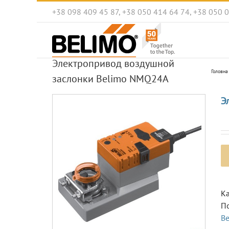
Skip
+38 098 409 45 87, +38 050 414 64 74, +38 050 
to
content
Электропривод воздушной
Головна
заслонки Belimo NMQ24A
Э
Ка
П
B