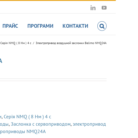
LinkedIn
YouTube
ПРАЙС
ПРОГРАМИ
КОНТАКТИ
Серія NMQ ( 8 Нм ) 4 с
Электропривод воздушной заслонки Belimo NMQ24A
A
и
,
Серія NMQ ( 8 Нм ) 4 с
воды
,
Заслонка с сервоприводом
,
электропривод
троприводы NMQ24A