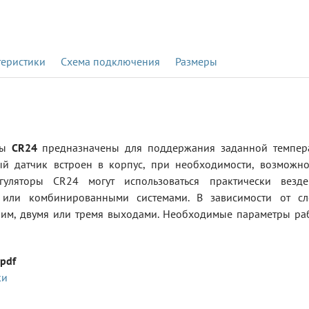
теристики
Схема подключения
Размеры
ры
СR24
предназначены для поддержания заданной темпера
й датчик встроен в корпус, при необходимости, возможно
гуляторы CR24 могут использоваться практически везд
и или комбинированными системами. В зависимости от с
ним, двумя или тремя выходами. Необходимые параметры раб
pdf
ки