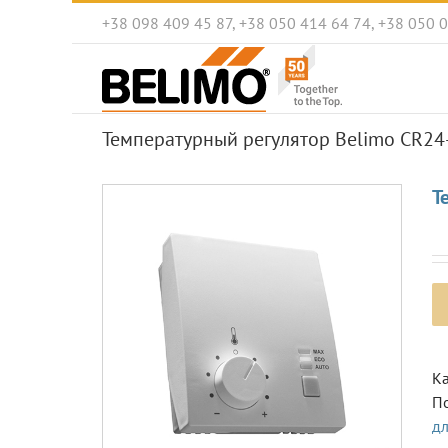
Skip
+38 098 409 45 87, +38 050 414 64 74, +38 050 
to
content
Температурный регулятор Belimo CR24-
Т
Ка
П
д