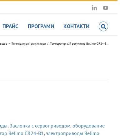
LinkedIn
YouTube
ПРАЙС
ПРОГРАМИ
КОНТАКТИ
водів
Температурні регулятори
Температурный регулятор Belimo CR24-B..
оды
,
Заслонка с сервоприводом
,
оборудование
тор Belimo CR24-B1
,
электроприводы Belimo