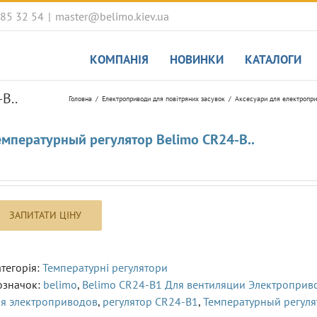
085 32 54
|
master@belimo.kiev.ua
КОМПАНІЯ
НОВИНКИ
КАТАЛОГИ
B..
Головна
Електроприводи для повітряних засувок
Аксесуари для електропри
емпературный регулятор Belimo CR24-B..
тегорія:
Температурні регулятори
означок:
belimo
,
Belimo CR24-B1 Для вентиляции Электроприв
ля электроприводов
,
регулятор CR24-B1
,
Температурный регуля