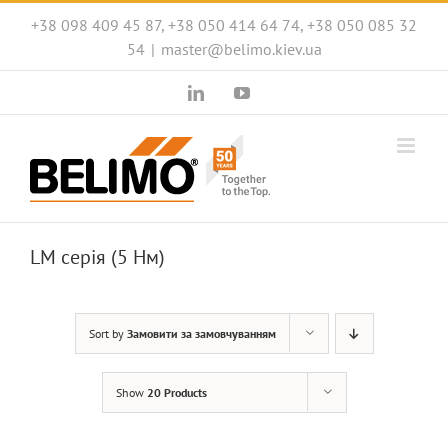
Skip
+38 098 409 45 87, +38 050 414 64 74, +38 050 085 32
to
54
|
master@belimo.kiev.ua
content
LinkedIn
YouTube
LM серія (5 Нм)
Sort by
Замовити за замовчуванням
Show
20 Products